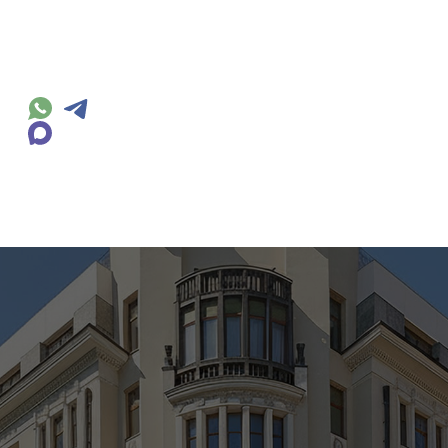
Презентация
Галерея
Инфра
Расположение
Места рядо