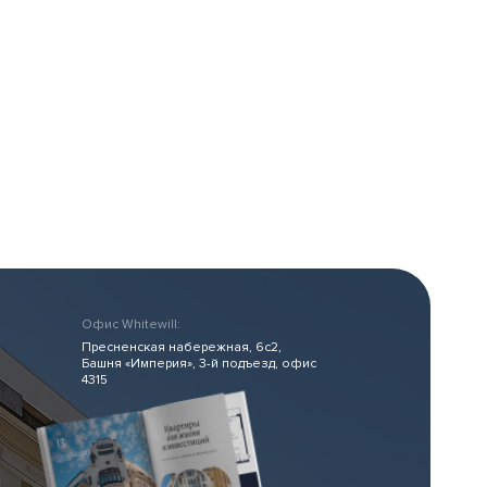
структура
Эксперты о проекте
м
Ипотека
Офис Whitewill:
Пресненская набережная, 6с2,
Башня «Империя», 3-й подъезд, офис
4315