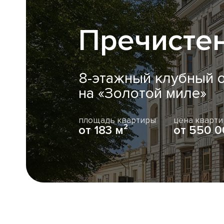
Пречистен
8-этажный клубный 
на «Золотой миле»
площадь квартиры
цена кварт
от
183 м²
от
550 0