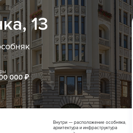
ка, 13
особняк
иры
00 000 ₽
Внутри — расположение особняка,
архитектура и инфраструктура